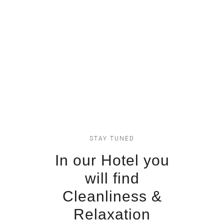
78
Lofts
Etiam fringillaquam
STAY TUNED
In our Hotel you
will find
Cleanliness &
Relaxation