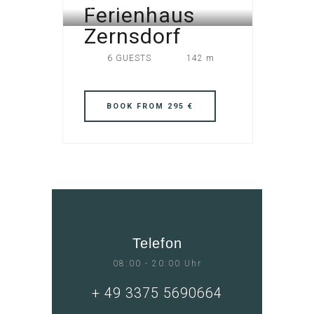
Ferienhaus
FERIENHÄUSER
Zernsdorf
6 GUESTS
142 m
BOOK
FROM 295 €
Telefon
08:00 - 20:00 Uhr
+ 49 3375 5690664